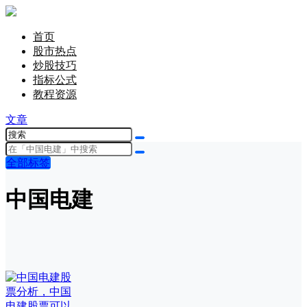
首页
股市热点
炒股技巧
指标公式
教程资源
文章
全部标签
中国电建