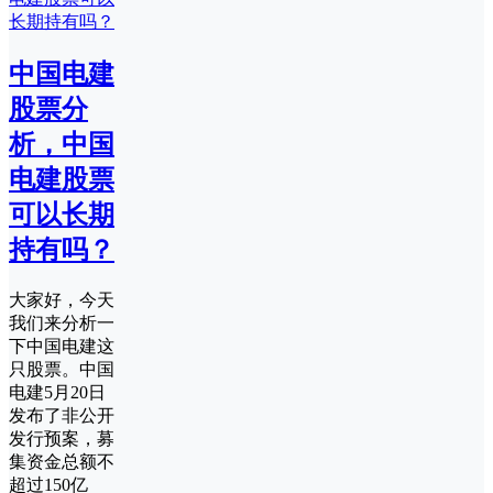
中国电建
股票分
析，中国
电建股票
可以长期
持有吗？
大家好，今天
我们来分析一
下中国电建这
只股票。中国
电建5月20日
发布了非公开
发行预案，募
集资金总额不
超过150亿