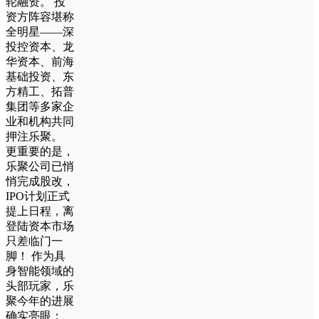
轮融资。 投
资方阵容堪称
全明星——深
投控资本、龙
华资本、前海
基础投资、东
方精工、拓普
集团等多家企
业和机构共同
押注乐聚。
更重要的是，
乐聚公司已悄
悄完成股改，
IPO计划正式
提上日程，离
登陆资本市场
只差临门一
脚！ 作为具
身智能领域的
头部玩家，乐
聚今年的进展
确实亮眼：