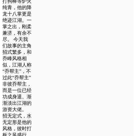
打狗棒等炉火
纯青，他的降
龙十八掌更是
绝迹江湖。一
掌之出，刚柔
兼济，有余不
尽。 今天我
们故事的主角
招式繁多，和
乔峰风格相
似，江湖人称
“乔帮主”，不
过此“乔帮主”
非彼乔帮主，
而是一位已经
功成身退、渐
渐淡出江湖的
游资大佬。
招无定式，水
无定形是他的
风格，彼时打
板之风盛行，