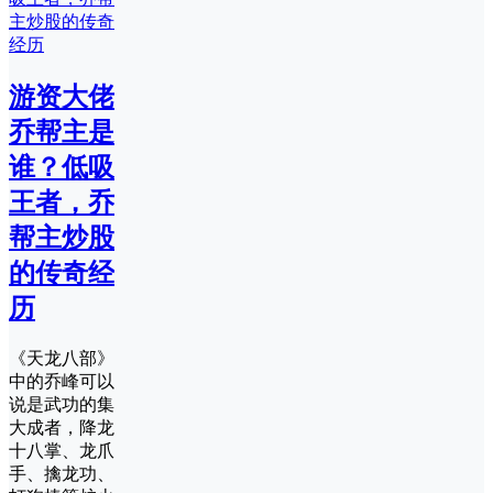
游资大佬
乔帮主是
谁？低吸
王者，乔
帮主炒股
的传奇经
历
《天龙八部》
中的乔峰可以
说是武功的集
大成者，降龙
十八掌、龙爪
手、擒龙功、