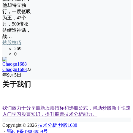
他却特立独
行，一度低吸
为王，42个
月，500倍收
益缔造神话，
战…
炒股技巧
269
0
Chaogu1688
22
年9月5日
关于我们
我们致力于分享最新股票指标和选股公式，帮助炒股新手快速
入门学习股票知识，提升股票技术分析能力。
Copyright © 2026
技术分析 炒股1688
・
鄂ICP备19004959号