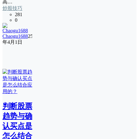
高…
炒股技巧
281
0
Chaogu1688
25
年4月1日
判断股票
趋势与确
认买点是
怎么结合