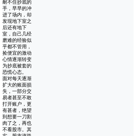
耐不住抄底的
手，早早的冲
进了场内，却
发现地下室之
后还有地下
室，自己几经
磨难的经验似
乎都不管用，
捡便宜的激动
心情逐渐转变
为抄底被套的
恐慌心态。
面对每天逐渐
扩大的账面损
失，一部分交
易者甚至不敢
打开账户，更
有甚者，绝望
到想要一刀割
肉了之，再也
不看股市。其
实，股市涨跌