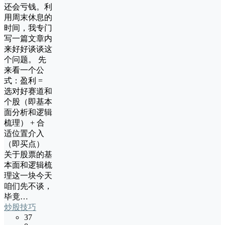
还会亏钱。利
用周末休息的
时间，我专门
写一篇文章内
来好好谈谈这
个问题。 先
来看一个公
式：盈利 =
选对好赛道和
个股（即基本
面分析和逻辑
梳理） + 合
适位置介入
（即买点）
关于股票的基
本面和逻辑梳
理这一块今天
咱们先不谈，
毕竟…
炒股技巧
37