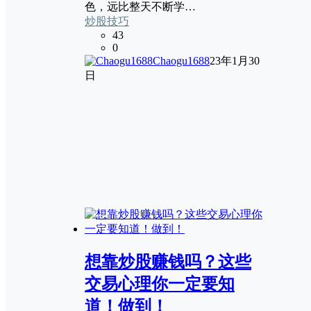
色，远比整天不断学…
炒股技巧
43
0
Chaogu1688
23年1月30
日
想靠炒股赚钱吗？这些
交易心理你一定要知
道！做到！