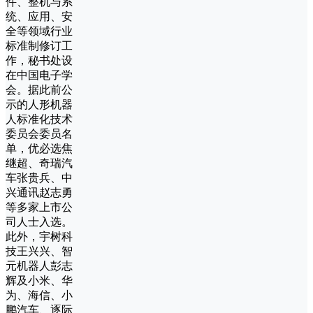
件、整机与系
统、应用、安
全等领域行业
标准制修订工
作，秘书处设
在中国电子学
会。据此前公
示的人形机器
人标准化技术
委员会委员名
单，优必选焦
继超、奇瑞汽
车张贵兵、中
兴通讯赵志勇
等多家上市公
司人士入选。
此外，宇树科
技王兴兴、智
元机器人彭志
辉及小米、华
为、海信、小
鹏汽车、逐际