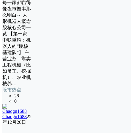
每一家都唠得
像夜市撸串那
么明白～ 人
形机器人概念
股核心公司一
览 【第一家
中联重科：机
器人的“硬核
基建队”】 主
营业务：靠卖
工程机械（比
如吊车、挖掘
机）、农业机
械养…
股市热点
28
0
Chaogu1688
25
年12月26日