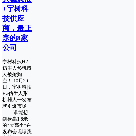
+宇树科
技供应
商，最正
宗的8家
公司
宇树科技H2
仿生人形机器
人被抢购一
空！ 10月20
日，宇树科技
H2仿生人形
机器人一发布
就引爆市场
—— 谁能想
到身高1.8米
的“大高个”在
发布会现场跳