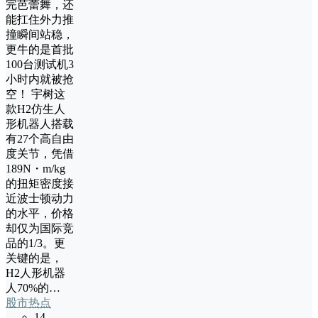
完芭蕾舞，还
能扛住外力推
撞瞬间站稳，
更牛的是首批
100台测试机3
小时内就被抢
空！ 宇树这
款H2仿生人
形机器人搭载
有27个高自由
度关节，凭借
189N・m/kg
的扭矩密度接
近波士顿动力
的水平，价格
却仅为国际竞
品的1/3。更
关键的是，
H2人形机器
人70%的…
股市热点
14