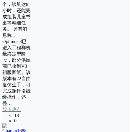
个，续航达8
小时，还能完
成组装儿童书
桌等精细任
务。 另有消
息称，
Optimus 3已
进入工程样机
最终定型阶
段，部分供应
商已收到V3
初版图纸。该
版本有22自由
度仿生手，可
完成穿针引线
级操作，还
整…
股市热点
18
0