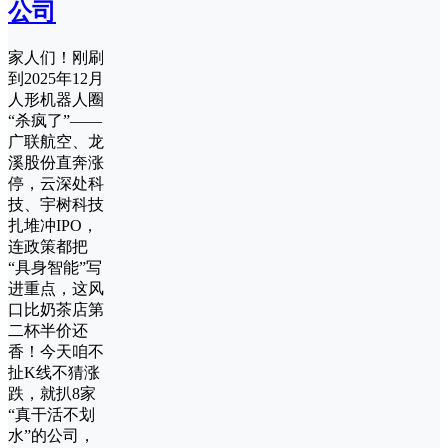
公司
家人们！刚刷
到2025年12月
人形机器人圈
“杀疯了”——
广联航空、龙
溪股份直奔涨
停，云深处科
技、宇树科技
扎堆冲IPO，
连政策都把
“具身智能”写
进重点，这风
口比奶茶店第
二杯半价还
香！今天咱不
扯K线不猜涨
跌，就扒8家
“真干活不划
水”的公司，