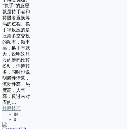
“换手”的意思
就是持币者和
持股者置换筹
码的过程。换
手率反应的是
股票多空交投
的频率，频率
高，换手率就
大，说明这只
股的筹码比较
松动，浮筹较
多，同时也说
明股性活跃，
流动性高，热
度高，人气
高；反过来对
应的…
炒股技巧
84
0