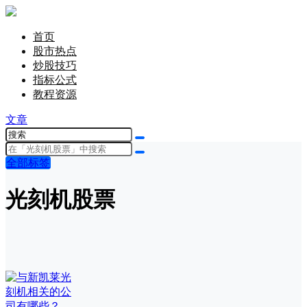
首页
股市热点
炒股技巧
指标公式
教程资源
文章
全部标签
光刻机股票