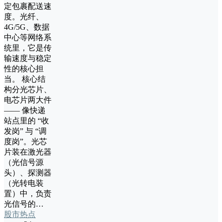
定包裹配送速
度。光纤、
4G/5G、数据
中心等网络系
统里，它是传
输速度与稳定
性的核心担
当。 核心结
构分光芯片、
电芯片两大件
—— 像快递
站点里的 “收
发岗” 与 “调
度岗”。光芯
片装在激光器
（光信号源
头）、探测器
（光转电装
置）中，负责
光信号的…
股市热点