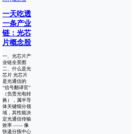
一天吃透
一条产业
链：光芯
片概念股
一、光芯片产
业链全景图
二、什么是光
芯片 光芯片
是光通信的
“信号翻译官”
（负责光电转
换），属半导
体关键细分领
域，其性能决
定光通信传输
效率 —— 像
快递分拣中心