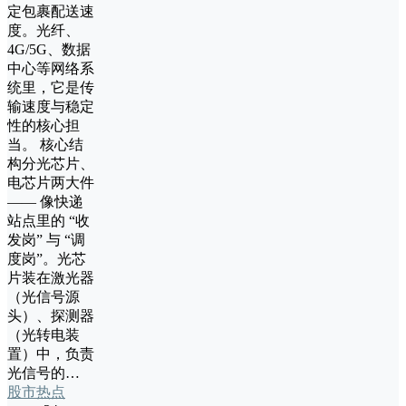
定包裹配送速
度。光纤、
4G/5G、数据
中心等网络系
统里，它是传
输速度与稳定
性的核心担
当。 核心结
构分光芯片、
电芯片两大件
—— 像快递
站点里的 “收
发岗” 与 “调
度岗”。光芯
片装在激光器
（光信号源
头）、探测器
（光转电装
置）中，负责
光信号的…
股市热点