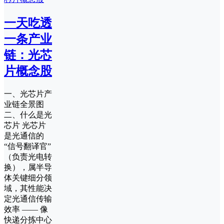
一天吃透
一条产业
链：光芯
片概念股
一、光芯片产
业链全景图
二、什么是光
芯片 光芯片
是光通信的
“信号翻译官”
（负责光电转
换），属半导
体关键细分领
域，其性能决
定光通信传输
效率 —— 像
快递分拣中心