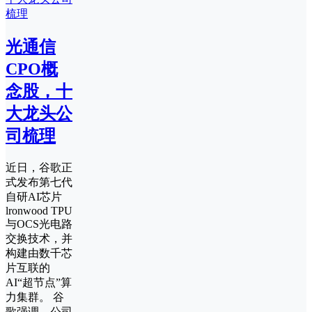
光通信
CPO概
念股，十
大龙头公
司梳理
近日，谷歌正
式发布第七代
自研AI芯片
lronwood TPU
与OCS光电路
交换技术，并
构建由数千芯
片互联的
AI“超节点”算
力集群。 谷
歌强调，公司