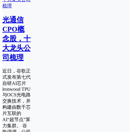
光通信
CPO概
念股，十
大龙头公
司梳理
近日，谷歌正
式发布第七代
自研AI芯片
lronwood TPU
与OCS光电路
交换技术，并
构建由数千芯
片互联的
AI“超节点”算
力集群。 谷
歌强调，公司