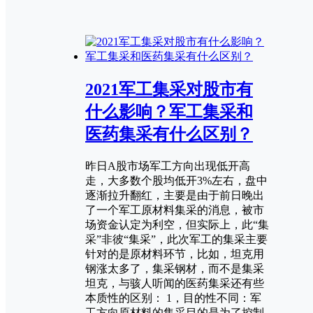
2021军工集采对股市有
什么影响？军工集采和
医药集采有什么区别？
昨日A股市场军工方向出现低开高
走，大多数个股均低开3%左右，盘中
逐渐拉升翻红，主要是由于前日晚出
了一个军工原材料集采的消息，被市
场资金认定为利空，但实际上，此“集
采”非彼“集采”，此次军工的集采主要
针对的是原材料环节，比如，坦克用
钢涨太多了，集采钢材，而不是集采
坦克，与骇人听闻的医药集采还有些
本质性的区别： 1，目的性不同：军
工方向原材料的集采目的是为了控制