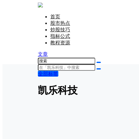
首页
股市热点
炒股技巧
指标公式
教程资源
文章
全部标签
凯乐科技