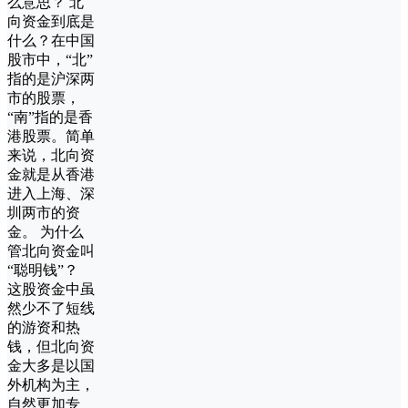
么意思？ 北
向资金到底是
什么？在中国
股市中，“北”
指的是沪深两
市的股票，
“南”指的是香
港股票。简单
来说，北向资
金就是从香港
进入上海、深
圳两市的资
金。 为什么
管北向资金叫
“聪明钱”？
这股资金中虽
然少不了短线
的游资和热
钱，但北向资
金大多是以国
外机构为主，
自然更加专