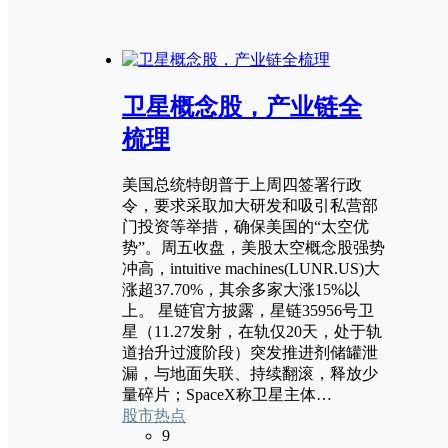
卫星概念股，产业链全
梳理
美国总统特朗普于上周四签署行政
令，要求采取加大研发和吸引私营部
门投资等举措，确保美国的“太空优
势”。周五收盘，美股太空概念股强势
冲高，intuitive machines(LUNR.US)大
涨超37.70%，其余多家大涨15%以
上。 星链官方披露，星链35956号卫
星（11.27发射，在轨仅20天，处于轨
道抬升过渡阶段）突发推进剂储罐泄
漏，与地面失联、持续翻滚，释放少
量碎片；SpaceX称卫星主体…
股市热点
9