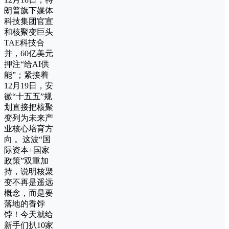
朗普旗下媒体
科技集团官宣
和核聚变巨头
TAE科技合
并，60亿美元
押注“给AI供
能”；紧接着
12月19日，安
徽“十五五”规
划直接把核聚
变列为未来产
业核心培育方
向 。这波“国
际资本+国家
政策”双重加
持，说明核聚
变不再是遥远
概念，而是要
落地的香饽
饽！今天就给
新手们扒10家