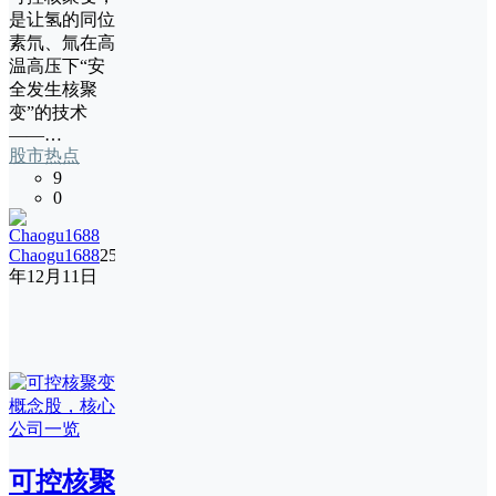
是让氢的同位
素氘、氚在高
温高压下“安
全发生核聚
变”的技术
——…
股市热点
9
0
Chaogu1688
25
年12月11日
可控核聚