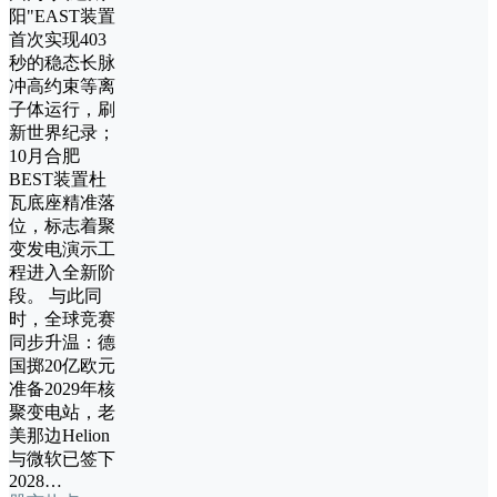
阳"EAST装置
首次实现403
秒的稳态长脉
冲高约束等离
子体运行，刷
新世界纪录；
10月合肥
BEST装置杜
瓦底座精准落
位，标志着聚
变发电演示工
程进入全新阶
段。 与此同
时，全球竞赛
同步升温：德
国掷20亿欧元
准备2029年核
聚变电站，老
美那边Helion
与微软已签下
2028…