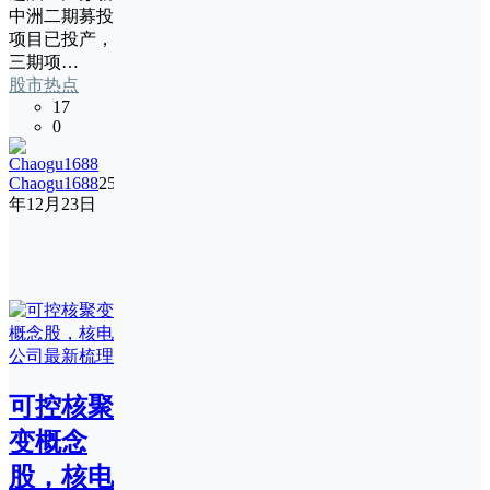
中洲二期募投
项目已投产，
三期项…
股市热点
17
0
Chaogu1688
25
年12月23日
可控核聚
变概念
股，核电