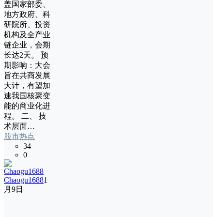
盖国家部委、
地方政府、科
研院所、投资
机构及全产业
链企业，会期
长达2天。 预
期影响：大会
旨在共商发展
大计，有望加
速我国核聚变
能的商业化进
程。 二、 技
术层面…
股市热点
34
0
Chaogu1688
1
月9日