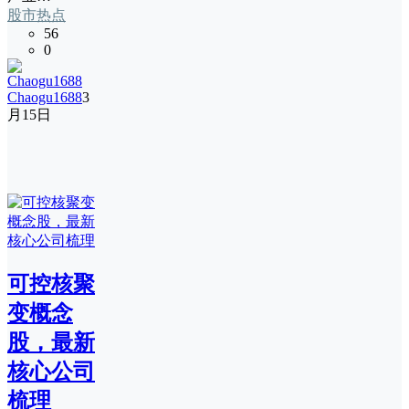
股市热点
56
0
Chaogu1688
3
月15日
可控核聚
变概念
股，最新
核心公司
梳理