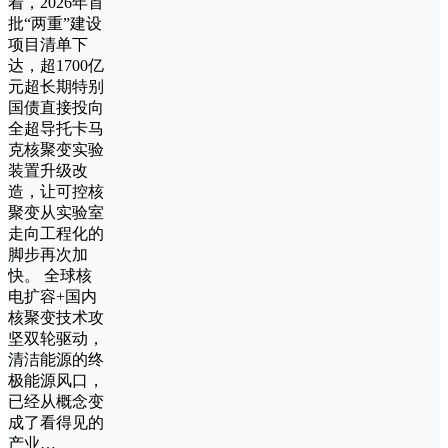
着，2026年首
批“两重”建设
项目清单下
达，超1700亿
元超长期特别
国债直接投向
全超导托卡马
克核聚变实验
装置升级改
造，让可控核
聚变从实验室
走向工程化的
脚步再次加
快。 全球核
电扩容+国内
核聚变技术攻
坚双轮驱动，
清洁能源的终
极能源风口，
已经从概念变
成了看得见的
产业…