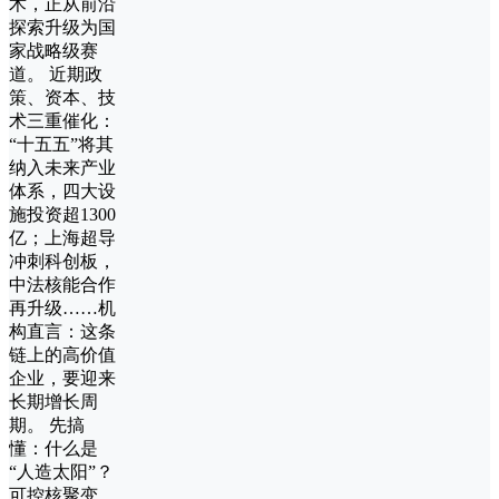
术，正从前沿
探索升级为国
家战略级赛
道。 近期政
策、资本、技
术三重催化：
“十五五”将其
纳入未来产业
体系，四大设
施投资超1300
亿；上海超导
冲刺科创板，
中法核能合作
再升级……机
构直言：这条
链上的高价值
企业，要迎来
长期增长周
期。 先搞
懂：什么是
“人造太阳”？
可控核聚变，