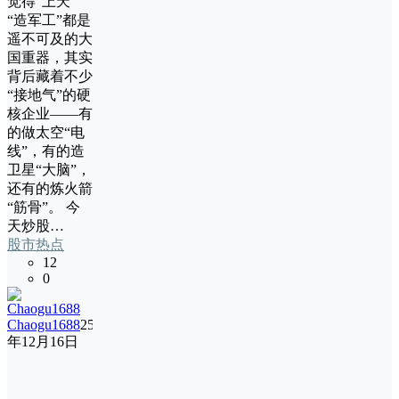
觉得“上天”
“造军工”都是
遥不可及的大
国重器，其实
背后藏着不少
“接地气”的硬
核企业——有
的做太空“电
线”，有的造
卫星“大脑”，
还有的炼火箭
“筋骨”。 今
天炒股…
股市热点
12
0
Chaogu1688
25
年12月16日