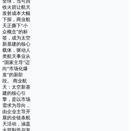
全球，当可回
收火箭让航天
发射成本大幅
下探，商业航
天正撕下“小
众概念”的标
签，成为太空
新基建的核心
载体，驱动人
类航天事业从
“国家主导”迈
向“市场化爆
发”的新阶
段。 商业航
天：太空新基
建的核心引
擎，是以市场
需求为导向，
由企业主导开
展的全链条航
天活动，涵盖
火箭制造与发