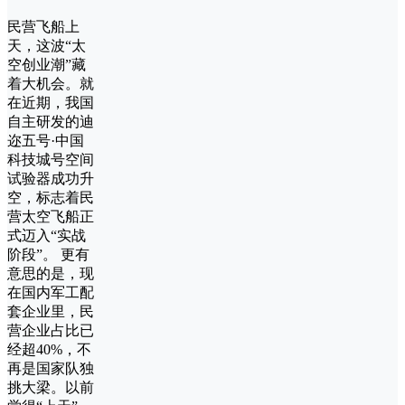
民营飞船上
天，这波“太
空创业潮”藏
着大机会。就
在近期，我国
自主研发的迪
迩五号·中国
科技城号空间
试验器成功升
空，标志着民
营太空飞船正
式迈入“实战
阶段”。 更有
意思的是，现
在国内军工配
套企业里，民
营企业占比已
经超40%，不
再是国家队独
挑大梁。以前