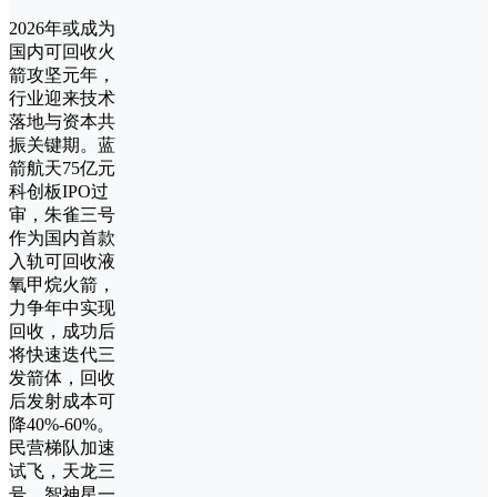
2026年或成为
国内可回收火
箭攻坚元年，
行业迎来技术
落地与资本共
振关键期。蓝
箭航天75亿元
科创板IPO过
审，朱雀三号
作为国内首款
入轨可回收液
氧甲烷火箭，
力争年中实现
回收，成功后
将快速迭代三
发箭体，回收
后发射成本可
降40%-60%。
民营梯队加速
试飞，天龙三
号、智神星一