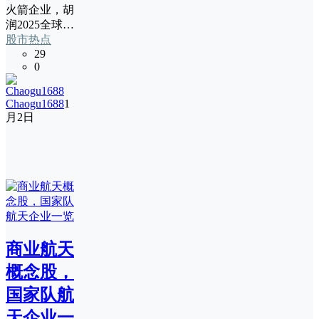
火箭企业，胡
润2025全球…
股市热点
29
0
Chaogu1688
1
月2日
商业航天
概念股，
国家队航
天企业一