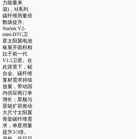
力能量来
源)，M系列
碳纤维用量倍
数级提升。
Starink V2-
mini-DTC卫
星太阳翼电池
板展开面积相
比于前一代
V1.5卫星。在
此背景下，铌
合金、碳纤维
复材需求持续
放量，带动国
内供应商订单
增长；星舰与
星链扩容推动
大尺寸太阳翼
骨架碳纤维需
求，单星用量
提升3-5倍。
另外，近日日