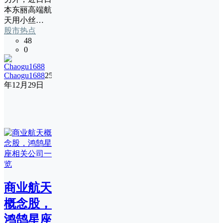
本东丽高端航
天用小丝…
股市热点
48
0
Chaogu1688
25
年12月29日
商业航天
概念股，
鸿鹄星座