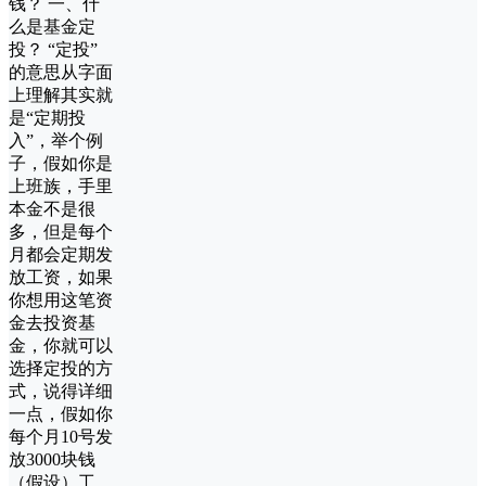
钱？ 一、什
么是基金定
投？ “定投”
的意思从字面
上理解其实就
是“定期投
入”，举个例
子，假如你是
上班族，手里
本金不是很
多，但是每个
月都会定期发
放工资，如果
你想用这笔资
金去投资基
金，你就可以
选择定投的方
式，说得详细
一点，假如你
每个月10号发
放3000块钱
（假设）工