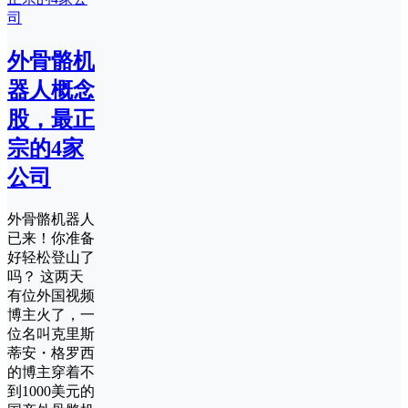
外骨骼机
器人概念
股，最正
宗的4家
公司
外骨骼机器人
已来！你准备
好轻松登山了
吗？ 这两天
有位外国视频
博主火了，一
位名叫克里斯
蒂安・格罗西
的博主穿着不
到1000美元的