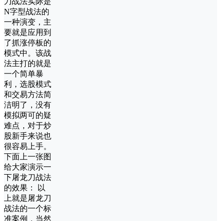
刀战法实际是
N字型战法的
一种演变，主
要就是应用到
了抓涨停板的
模式中。该战
法主打的就是
一个简单暴
利，选股模式
和交易方法简
洁明了，没有
模拟两可的疑
难点，对于炒
股新手来说也
很容易上手。
下面上一张图
给大家演示一
下屠龙刀战法
的效果： 以
上就是屠龙刀
战法的一个标
准案例，当然