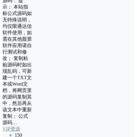
源码： 提
示： 本站指
标公式源码如
无特殊说明，
均仅限通达信
软件使用，如
需在其他股票
软件应用请自
行测试和修
改； 复制粘
贴源码时如出
现乱码，可新
建一个TXT文
本或Word文
档，将网页里
的源码复制其
中，然后再从
该文本中重新
复制； 公式
源码…
VIP资源
150