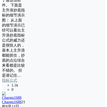
于通达信软
件。 下面是
主升浪抄底指
标的细节演示
图： 从上面
的细节演示已
经可以看出主
升浪抄底指标
公式的威力还
是很惊人的，
基本上主升浪
都能抓住，抄
底的点位综合
来看都是比较
不错的。 但
是请记住…
指标公式
1.1k
0
Chaogu1688
21
年9月11日