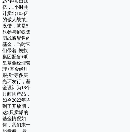
2分钟卖出10
亿，1小时共
计卖出102亿
的傲人战绩。
没错，就是5
只参与蚂蚁集
团战略配售的
基金，当时它
们带着“蚂蚁
集团配售+明
星基金经理管
理+基金经理
跟投”等多层
光环发行，基
金设计为18个
月封闭产品，
如今2022年均
到了开放期，
这5只卖爆的
基金情况如
何，我们来一
起看看。 数