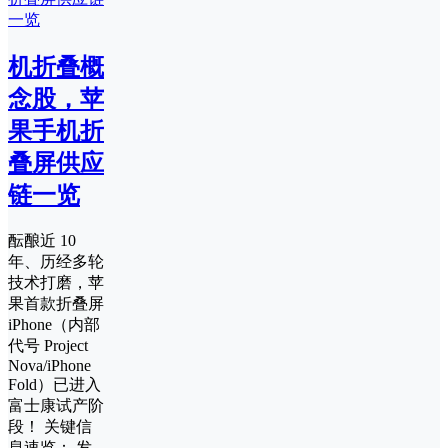
机折叠概
念股，苹
果手机折
叠屏供应
链一览
酝酿近 10
年、历经多轮
技术打磨，苹
果首款折叠屏
iPhone（内部
代号 Project
Nova/iPhone
Fold）已进入
富士康试产阶
段！ 关键信
息速览： 发