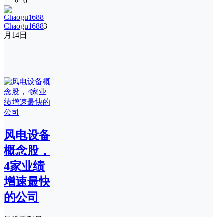
0
Chaogu1688
3
月14日
风电设备
概念股，
4家业绩
增速最快
的公司