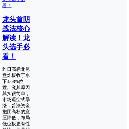
龙头首阴
战法核心
解读！龙
头选手必
看！
昨日高标龙尾
盘炸板收于水
下3.68%位
置。究其原因
其实很简单，
市场逼空式暴
涨，普涨资金
抱团高标的意
愿降低，布局
低位板更有性