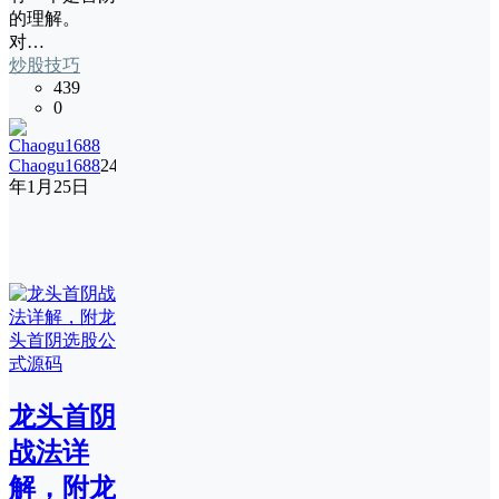
的理解。
对…
炒股技巧
439
0
Chaogu1688
24
年1月25日
龙头首阴
战法详
解，附龙