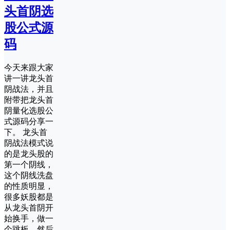
头首阴选
股公式源
码
今天来跟大家
讲一讲龙头首
阴战法，并且
附带把龙头首
阴量化选股公
式源码分享一
下。 龙头首
阴战法模式说
的是龙头股的
第一个阴线，
这个阴线洗盘
的性质明显，
很多妖股都是
从龙头首阴开
始换手，做一
个跳板，然后