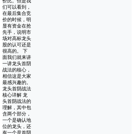
价比。但是我
们可以看到，
在最后集合竞
价的时候，明
显有资金在抢
先手，说明市
场对高标龙头
股的认可还是
很高的。 下
面我们就来讲
一讲龙头首阴
战法的核心，
相信这是大家
最感兴趣的。
龙头首阴战法
核心详解 龙
头首阴战法的
理解，其中包
含两个部分，
一个是确认地
位的龙头，还
有一个是首阴