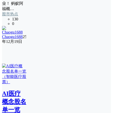
业！ 蚂蚁阿
福概…
股市热点
130
0
Chaogu1688
25
年12月19日
AI医疗
概念股名
单一览