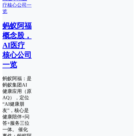
蚂蚁阿福
概念股，
AI医疗
核心公司
一览
蚂蚁阿福：是
蚂蚁集团AI
健康应用（原
AQ），定位
“AI健康朋
友”，核心是
健康陪伴+问
答+服务三位
一体。 催化
事件：蚂蚁阿