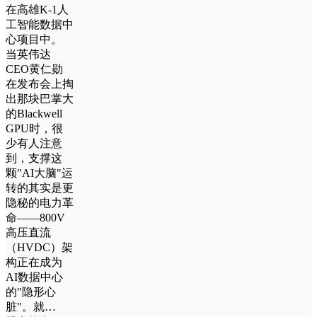
在高雄K-1人
工智能数据中
心项目中。
当英伟达
CEO黄仁勋
在发布会上掏
出那块巴掌大
的Blackwell
GPU时，很
少有人注意
到，支撑这
颗"AI大脑"运
转的其实是更
隐秘的电力革
命——800V
高压直流
（HVDC）架
构正在成为
AI数据中心
的"隐形心
脏"。就…