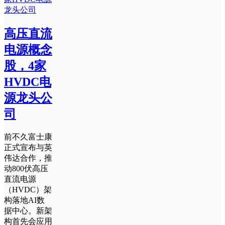
高压直流
电源概念
股，4家
HVDC电
源龙头公
司
前不久富士康
正式宣布与英
伟达合作，推
动800伏高压
直流电源
（HVDC）架
构落地AI数
据中心。新架
构首先会应用