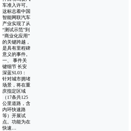
车准入许可。
这标志着中国
智能网联汽车
产业实现了从
“测试示范”到
“商业化应用”
的关键跨越，
是具有里程碑
意义的事件。
一、 事件关
键细节 长安
深蓝SL03：
针对城市拥堵
场景，将在重
庆指定区域
（17条共125
公里道路，含
内环快速路
等）开展试
点。功能为在
快速…