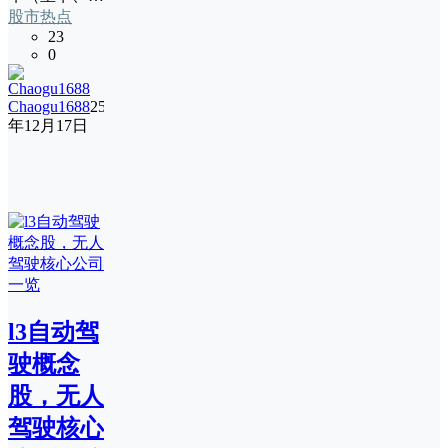
股市热点
23
0
Chaogu1688
25
年12月17日
l3自动驾
驶概念
股，无人
驾驶核心