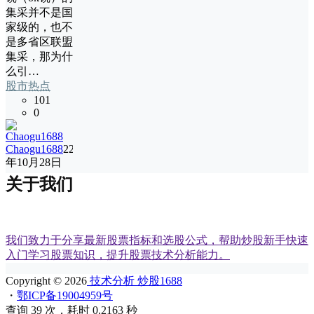
集采并不是国
家级的，也不
是多省区联盟
集采，那为什
么引…
股市热点
101
0
Chaogu1688
22
年10月28日
关于我们
我们致力于分享最新股票指标和选股公式，帮助炒股新手快速
入门学习股票知识，提升股票技术分析能力。
Copyright © 2026
技术分析 炒股1688
・
鄂ICP备19004959号
查询 39 次，耗时 0.2163 秒