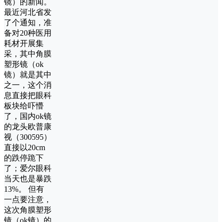
镜）的新闻。
最近河北省发
了个通知，准
备对20种医用
耗材开展集
采，其中角膜
塑形镜（ok
镜）就是其中
之一，这个消
息直接把眼科
板块给吓懵
了，国内ok镜
的龙头欧普康
视（300595）
直接以20cm
的跌停跪下
了；爱尔眼科
当天也是暴跌
13%。 但有
一点要注意，
这次角膜塑形
镜（ok镜）的