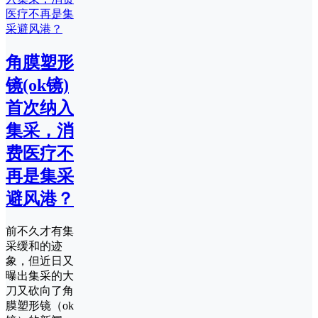
角膜塑形
镜(ok镜)
首次纳入
集采，消
费医疗不
再是集采
避风港？
前不久才有集
采缓和的迹
象，但近日又
曝出集采的大
刀又砍向了角
膜塑形镜（ok