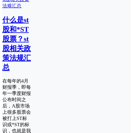
什么是st
股和*ST
股票？st
股相关政
策法规汇
总
在每年的4月
财报季，即每
年一季度财报
公布时间之
后，A股市场
上很多股票会
被打上ST标
识或*ST的标
识，也就是我