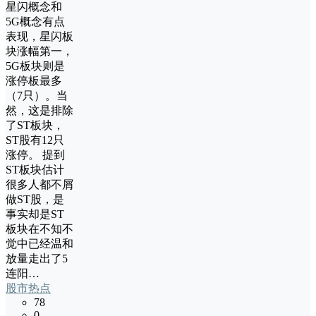
星闪概念和
5G概念有点
表现，星闪板
块涨幅第一，
5G板块则是
涨停板最多
（7只）。当
然，这是排除
了ST板块，
ST股有12只
涨停。 提到
ST板块估计
很多人都不屑
做ST股，是
事实却是ST
板块在不知不
觉中已经温和
放量走出了5
连阳…
股市热点
78
0