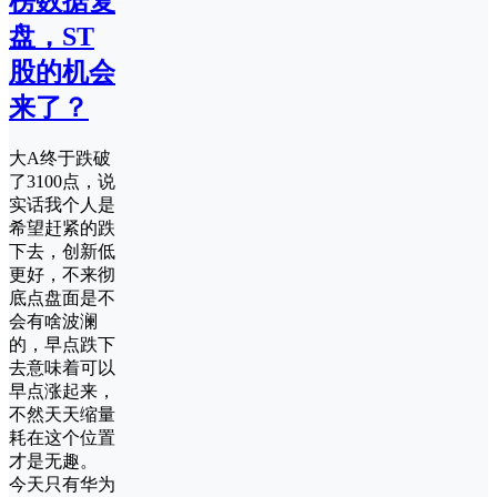
榜数据复
盘，ST
股的机会
来了？
大A终于跌破
了3100点，说
实话我个人是
希望赶紧的跌
下去，创新低
更好，不来彻
底点盘面是不
会有啥波澜
的，早点跌下
去意味着可以
早点涨起来，
不然天天缩量
耗在这个位置
才是无趣。
今天只有华为