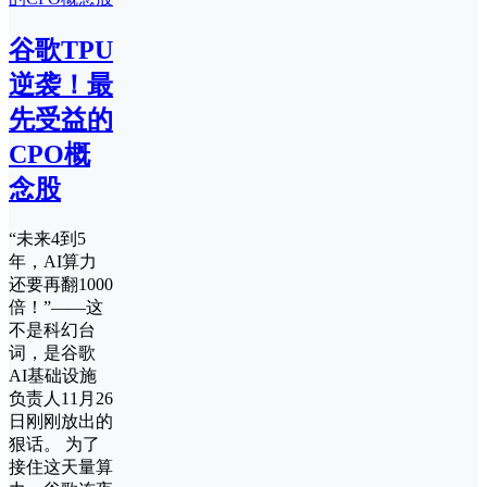
谷歌TPU
逆袭！最
先受益的
CPO概
念股
“未来4到5
年，AI算力
还要再翻1000
倍！”——这
不是科幻台
词，是谷歌
AI基础设施
负责人11月26
日刚刚放出的
狠话。 为了
接住这天量算