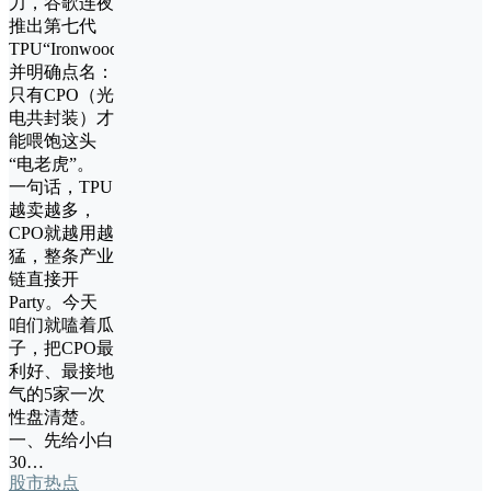
力，谷歌连夜
推出第七代
TPU“Ironwood”，
并明确点名：
只有CPO（光
电共封装）才
能喂饱这头
“电老虎”。
一句话，TPU
越卖越多，
CPO就越用越
猛，整条产业
链直接开
Party。今天
咱们就嗑着瓜
子，把CPO最
利好、最接地
气的5家一次
性盘清楚。
一、先给小白
30…
股市热点