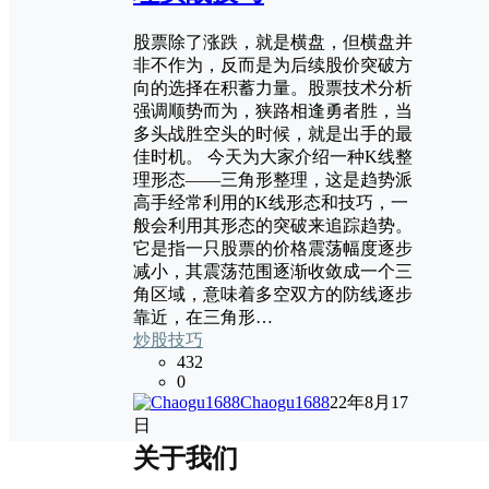
股票除了涨跌，就是横盘，但横盘并
非不作为，反而是为后续股价突破方
向的选择在积蓄力量。股票技术分析
强调顺势而为，狭路相逢勇者胜，当
多头战胜空头的时候，就是出手的最
佳时机。 今天为大家介绍一种K线整
理形态——三角形整理，这是趋势派
高手经常利用的K线形态和技巧，一
般会利用其形态的突破来追踪趋势。
它是指一只股票的价格震荡幅度逐步
减小，其震荡范围逐渐收敛成一个三
角区域，意味着多空双方的防线逐步
靠近，在三角形…
炒股技巧
432
0
Chaogu1688
22年8月17
日
关于我们