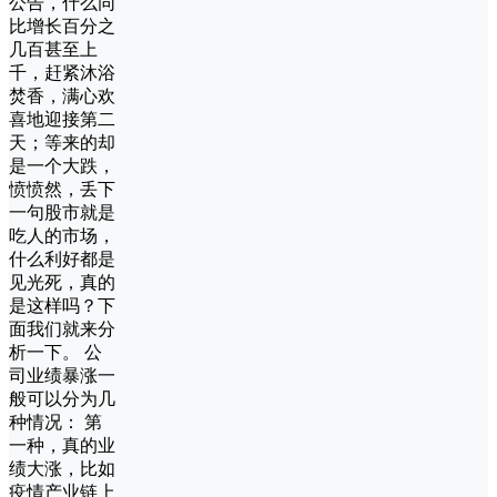
公告，什么同
比增长百分之
几百甚至上
千，赶紧沐浴
焚香，满心欢
喜地迎接第二
天；等来的却
是一个大跌，
愤愤然，丢下
一句股市就是
吃人的市场，
什么利好都是
见光死，真的
是这样吗？下
面我们就来分
析一下。 公
司业绩暴涨一
般可以分为几
种情况： 第
一种，真的业
绩大涨，比如
疫情产业链上