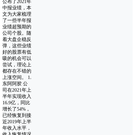
公布了2021年
中报业绩，本
文为大家梳理
了一些半年报
业绩超预期的
公司个股。随
着大盘企稳反
弹，这些业绩
好的股票有低
吸的机会可以
尝试，理论上
都存在不错的
上涨空间。 1.
东阿阿胶 公
司在2021年上
半年实现收入
16.9亿，同比
增长了54%，
已经恢复到接
近2019年上半
年收入水平，
收入恢复情况