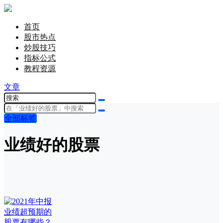
首页
股市热点
炒股技巧
指标公式
教程资源
文章
全部标签
业绩好的股票