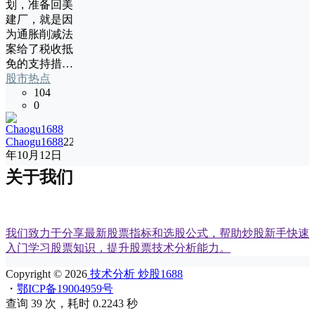
划，准备回美
建厂，就是因
为通胀削减法
案给了税收抵
免的支持措…
股市热点
104
0
Chaogu1688
22
年10月12日
关于我们
我们致力于分享最新股票指标和选股公式，帮助炒股新手快速
入门学习股票知识，提升股票技术分析能力。
Copyright © 2026
技术分析 炒股1688
・
鄂ICP备19004959号
查询 39 次，耗时 0.2243 秒