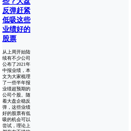
些？大盘
反弹赶紧
低吸这些
业绩好的
股票
从上周开始陆
续有不少公司
公布了2021年
中报业绩，本
文为大家梳理
了一些半年报
业绩超预期的
公司个股。随
着大盘企稳反
弹，这些业绩
好的股票有低
吸的机会可以
尝试，理论上