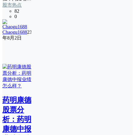
股市热点
82
0
Chaogu1688
23
年8月2日
药明康德
股票分
析：药明
康德中报