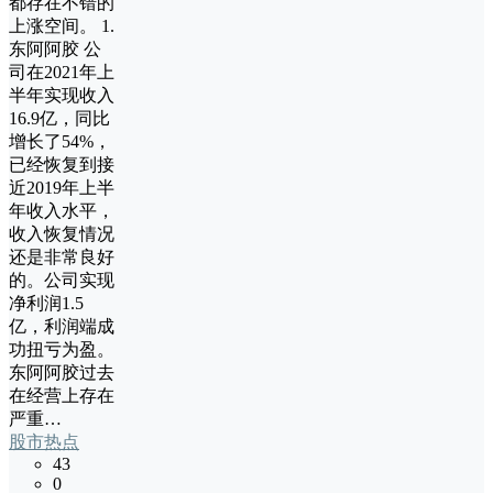
都存在不错的
上涨空间。 1.
东阿阿胶 公
司在2021年上
半年实现收入
16.9亿，同比
增长了54%，
已经恢复到接
近2019年上半
年收入水平，
收入恢复情况
还是非常良好
的。公司实现
净利润1.5
亿，利润端成
功扭亏为盈。
东阿阿胶过去
在经营上存在
严重…
股市热点
43
0