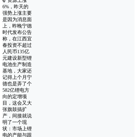
矿资源上涨
6%，昨天的
强势上涨主要
是因为消息面
上，昨晚宁德
时代发布公告
称，在江西宜
春投资不超过
人民币135亿
元建设新型锂
电池生产制造
基地，大家还
记得上个月宁
德也是弄了个
582亿锂电方
向的定增项
目，这会又大
张旗鼓搞扩
产，间接就说
明了一个现
状：市场上锂
电的产能与跟