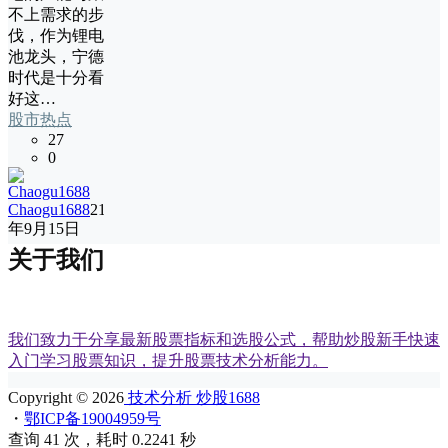
不上需求的步
伐，作为锂电
池龙头，宁德
时代是十分看
好这…
股市热点
27
0
Chaogu1688
21
年9月15日
关于我们
我们致力于分享最新股票指标和选股公式，帮助炒股新手快速
入门学习股票知识，提升股票技术分析能力。
Copyright © 2026
技术分析 炒股1688
・
鄂ICP备19004959号
查询 41 次，耗时 0.2241 秒