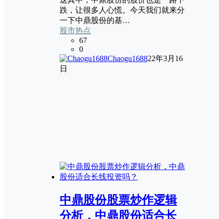
跌，让很多人心慌。今天我们就来分
一下中鼎股份的基…
股市热点
67
0
Chaogu1688
22年3月16
日
中鼎股份股票炒作逻辑
分析，中鼎股份适合长