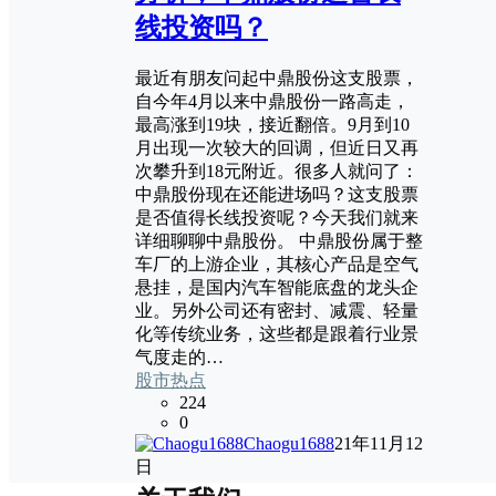
线投资吗？
最近有朋友问起中鼎股份这支股票，
自今年4月以来中鼎股份一路高走，
最高涨到19块，接近翻倍。9月到10
月出现一次较大的回调，但近日又再
次攀升到18元附近。很多人就问了：
中鼎股份现在还能进场吗？这支股票
是否值得长线投资呢？今天我们就来
详细聊聊中鼎股份。 中鼎股份属于整
车厂的上游企业，其核心产品是空气
悬挂，是国内汽车智能底盘的龙头企
业。另外公司还有密封、减震、轻量
化等传统业务，这些都是跟着行业景
气度走的…
股市热点
224
0
Chaogu1688
21年11月12
日