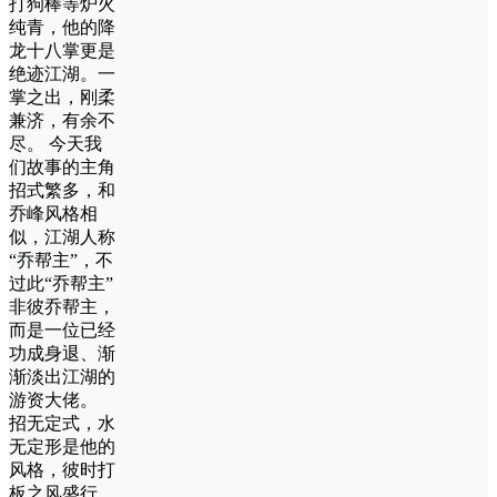
打狗棒等炉火
纯青，他的降
龙十八掌更是
绝迹江湖。一
掌之出，刚柔
兼济，有余不
尽。 今天我
们故事的主角
招式繁多，和
乔峰风格相
似，江湖人称
“乔帮主”，不
过此“乔帮主”
非彼乔帮主，
而是一位已经
功成身退、渐
渐淡出江湖的
游资大佬。
招无定式，水
无定形是他的
风格，彼时打
板之风盛行，