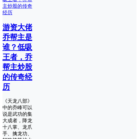
游资大佬
乔帮主是
谁？低吸
王者，乔
帮主炒股
的传奇经
历
《天龙八部》
中的乔峰可以
说是武功的集
大成者，降龙
十八掌、龙爪
手、擒龙功、