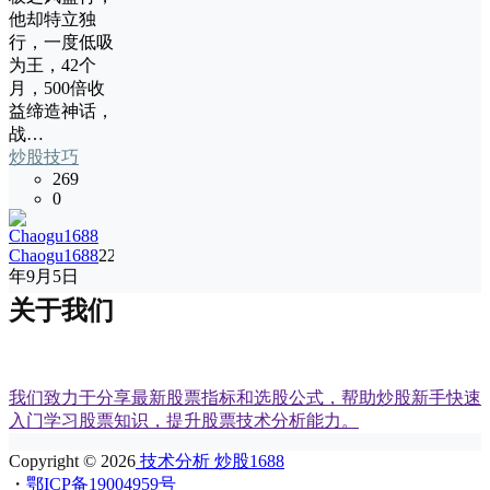
他却特立独
行，一度低吸
为王，42个
月，500倍收
益缔造神话，
战…
炒股技巧
269
0
Chaogu1688
22
年9月5日
关于我们
我们致力于分享最新股票指标和选股公式，帮助炒股新手快速
入门学习股票知识，提升股票技术分析能力。
Copyright © 2026
技术分析 炒股1688
・
鄂ICP备19004959号