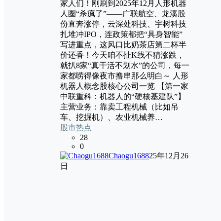
家人们！刚刷到2025年12月人形机器
人圈“杀疯了”——广联航空、龙溪股
份直奔涨停，云深处科技、宇树科技
扎堆冲IPO，连政策都把“具身智能”
写进重点，这风口比奶茶店第二杯半
价还香！今天咱不扯K线不猜涨跌，
就扒8家“真干活不划水”的公司，每一
家都唠得像夜市撸串那么明白～ 人形
机器人概念股核心公司一览 【第一家
中联重科：机器人的“硬核基建队”】
主营业务：靠卖工程机械（比如吊
车、挖掘机）、农业机械养…
股市热点
28
0
Chaogu1688
25年12月26
日