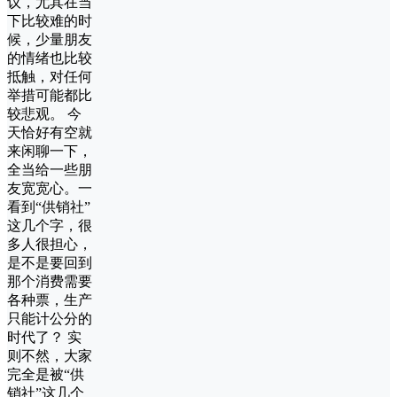
议，尤其在当
下比较难的时
候，少量朋友
的情绪也比较
抵触，对任何
举措可能都比
较悲观。 今
天恰好有空就
来闲聊一下，
全当给一些朋
友宽宽心。一
看到“供销社”
这几个字，很
多人很担心，
是不是要回到
那个消费需要
各种票，生产
只能计公分的
时代了？ 实
则不然，大家
完全是被“供
销社”这几个