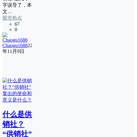
字误导了，本
文…
股市热点
67
0
Chaogu1688
22
年11月9日
什么是供
销社？
“供销社”