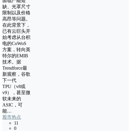
面临产能短
缺、光罩尺寸
限制以及价格
高昂等问题。
在此背景下，
已有云巨头开
始考虑从台积
电的CoWoS
方案，转向英
特尔的EMIB
技术。据
Trendforce最
新观察，谷歌
下一代
TPU（v8或
v9），甚至微
软未来的
ASIC，可
能…
股市热点
11
0