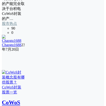
的产能完全取
决于台积电
CoWoS封装
的产…
股市热点
90
0
Chaogu1688
23
年7月20日
CoWoS