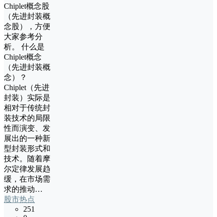
Chiplet概念股
（先进封装概
念股），方便
大家参考分
析。 什么是
Chiplet概念
（先进封装概
念）？
Chiplet（先进
封装）实际是
相对于传统封
装技术的局限
性而演变、发
展出的一种新
型封装形式和
技术。随着摩
尔定律发展趋
缓，在市场需
求的推动…
股市热点
251