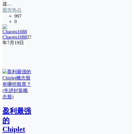
这…
股市热点
997
0
Chaogu1688
23
年7月19日
盈利最强
的
Chiplet