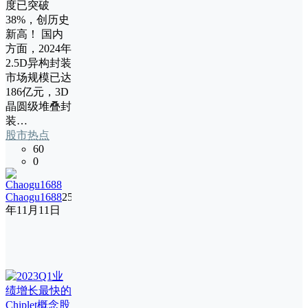
度已突破
38%，创历史
新高！ 国内
方面，2024年
2.5D异构封装
市场规模已达
186亿元，3D
晶圆级堆叠封
装…
股市热点
60
0
Chaogu1688
25
年11月11日