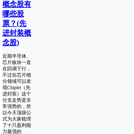
概念股有
哪些股
票？(先
进封装概
念股)
近期半导体、
芯片板块一直
在回调下行，
不过在芯片细
分领域可以发
现Chiplet（先
进封装）这个
分支走势是非
常强势的，所
以今天顶级公
式为大家梳理
了十只盈利能
力最强的