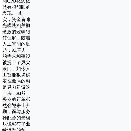
和CPO概念依
然有很靓眼的
表现。 其
实，资金青睐
光模块相关概
念股的逻辑很
好理解，随着
人工智能的崛
起，AI算力
的需求和建设
被提上了风尖
浪口，如今人
工智能板块确
定性最高的就
是算力建设这
一块，AI服
务器的订单必
然会迎来上升
期，而与服务
器配套的光模
块也就有了业
绩爆发的预