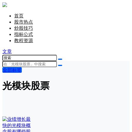
首页
股市热点
炒股技巧
指标公式
教程资源
文章
全部标签
光模块股票