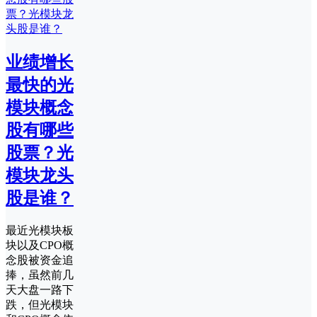
业绩增长
最快的光
模块概念
股有哪些
股票？光
模块龙头
股是谁？
最近光模块板
块以及CPO概
念股被资金追
捧，虽然前几
天大盘一路下
跌，但光模块