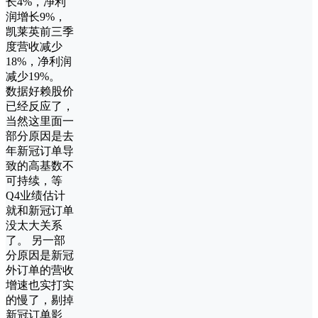
长4%，净利
润增长9%，
凯莱英前三季
度营收减少
18%，净利润
减少19%。
数据好赖股价
已经反应了，
当然这里面一
部分原因是去
年新冠订单导
致的高基数不
可持续，等
Q4业绩估计
就和新冠订单
没太大关系
了。 另一部
分原因是新冠
外订单的营收
增速也实打实
的慢了，剔掉
新冠订单影