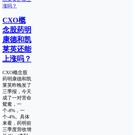
CXO概
念股药明
康德和凯
莱英还能
上涨吗？
CXO概念股
药明康德和凯
莱英昨晚发了
三季报，今天
成了一对苦命
鸳鸯，一
个-8%，一
个-4%。具体
来看，药明前
三季度营收增