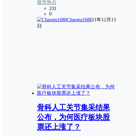
股市热点
231
0
Chaogu1688
21年12月13
日
骨科人工关节集采结果
公布，为何医疗板块股
票还上涨了？