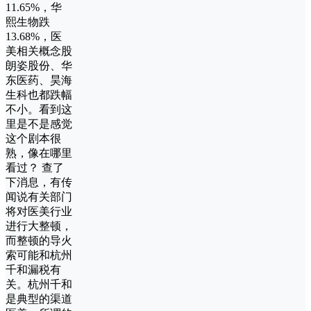
11.65%，华
熙生物跌
13.68%，医
美相关概念股
朗姿股份、华
东医药、昊海
生科也都跌幅
不小。看到这
里是不是感觉
这个剧本很
熟，像在哪里
看过？ 查了
下消息，有传
闻说有关部门
将对医美行业
进行大整顿，
而整顿的导火
索可能和杭州
千和漏税有
关。杭州千和
是典型的渠道