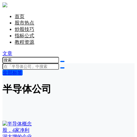
首页
股市热点
炒股技巧
指标公式
教程资源
文章
全部标签
半导体公司