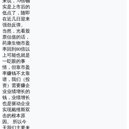
来说，70倍确
实是上市后的
低点了，随即
在近几日迎来
强劲反弹。
当然，光看股
票估值的话，
药康生物市盈
率回到80倍以
上可能也就是
一眨眼的事
情，但靠市盈
率赚钱不太靠
谱，我们（投
资）需要赚企
业业绩增长的
钱，业绩增长
也是驱动企业
实现戴维斯双
击的根本原
因。 所以今
天我们主要来