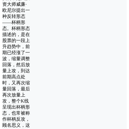
资大师威廉·
欧尼尔提出一
种反转形态
——杯柄形
态。杯柄形态
描述的，是在
股票的一段上
升趋势中，前
期已经涨了一
波，缩量调整
回落，然后放
量上攻，到达
前期高点处
时，又再次缩
量回落，最后
再次放量上
攻，整个K线
呈现出杯柄形
态，也常被称
作杯柄反攻，
顾名思义，这